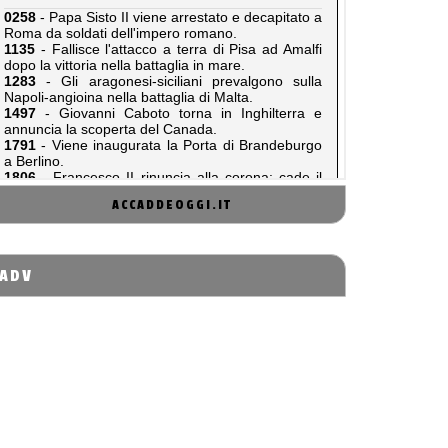
ACCADDEOGGI.IT
ADV