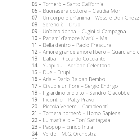
05
– Tornerò – Santo California
06
– Buonasera dottore – Claudia Mori
07
– Un corpo e un’anima – Wess e Dori Ghezz
08
– Sereno è – Drupi
09
– Un’altra donna – Cugini di Campagna
10
– Parlami d’amore Mariù – Mal
11
– Bella dentro – Paolo Frescura
12
– Amore grande amore libero – Guardiano d
13
– L’alba – Riccardo Cocciante
14
– Yuppi du – Adriano Celentano
15
– Due – Drupi
16
– Aria – Dario Baldan Bembo
17
– Ci vuole un fiore – Sergio Endrigo
18
– Il giardino proibito – Sandro Giacobbe
19
– Incontro – Patty Pravo
20
– Piccola Venere – Camaleonti
21
– Tornerai tornerò – Homo Sapiens
22
– Lu maritiello – Toni Santagata
23
– Paopop – Enrico Intra
24
– Verde – M.G. Orchestra