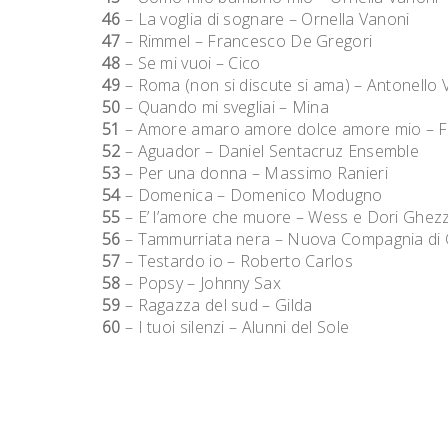
46
– La voglia di sognare – Ornella Vanoni
47
– Rimmel – Francesco De Gregori
48
– Se mi vuoi – Cico
49
– Roma (non si discute si ama) – Antonello V
50
– Quando mi svegliai – Mina
51
– Amore amaro amore dolce amore mio – Fa
52
– Aguador – Daniel Sentacruz Ensemble
53
– Per una donna – Massimo Ranieri
54
– Domenica – Domenico Modugno
55
– E’ l’amore che muore – Wess e Dori Ghezz
56
– Tammurriata nera – Nuova Compagnia di 
57
– Testardo io – Roberto Carlos
58
– Popsy – Johnny Sax
59
– Ragazza del sud – Gilda
60
– I tuoi silenzi – Alunni del Sole