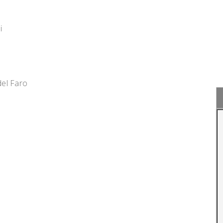
i
el Faro