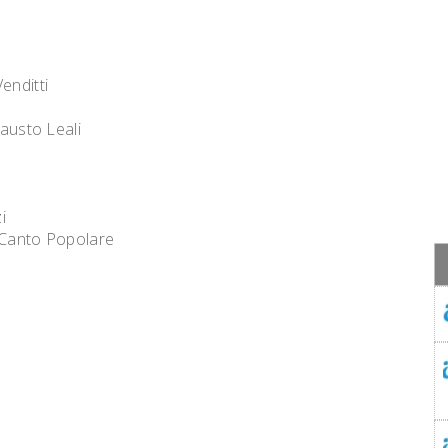
enditti
usto Leali
i
Canto Popolare