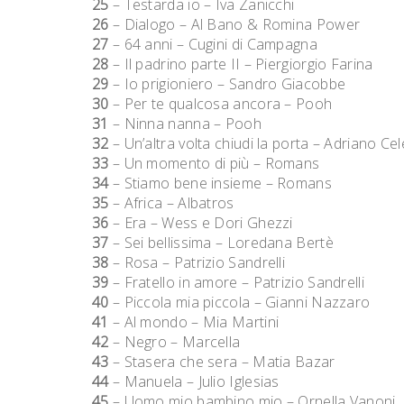
25
– Testarda io – Iva Zanicchi
26
– Dialogo – Al Bano & Romina Power
27
– 64 anni – Cugini di Campagna
28
– Il padrino parte II – Piergiorgio Farina
29
– Io prigioniero – Sandro Giacobbe
30
– Per te qualcosa ancora – Pooh
31
– Ninna nanna – Pooh
32
– Un’altra volta chiudi la porta – Adriano Ce
33
– Un momento di più – Romans
34
– Stiamo bene insieme – Romans
35
– Africa – Albatros
36
– Era – Wess e Dori Ghezzi
37
– Sei bellissima – Loredana Bertè
38
– Rosa – Patrizio Sandrelli
39
– Fratello in amore – Patrizio Sandrelli
40
– Piccola mia piccola – Gianni Nazzaro
41
– Al mondo – Mia Martini
42
– Negro – Marcella
43
– Stasera che sera – Matia Bazar
44
– Manuela – Julio Iglesias
45
– Uomo mio bambino mio – Ornella Vanoni