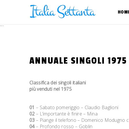
Skip
to
HOM
content
```
ANNUALE SINGOLI 1975
Classifica dei singoli italiani
più venduti nel 1975
01
– Sabato pomeriggio – Claudio Baglioni
02
– L’importante è finire – Mina
03
– Piange il telefono – Domenico Modugno
04
– Profondo rosso – Goblin