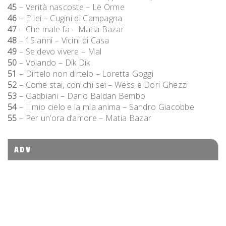
45
– Verità nascoste – Le Orme
46
– E’ lei – Cugini di Campagna
47
– Che male fa – Matia Bazar
48
– 15 anni – Vicini di Casa
49
– Se devo vivere – Mal
50
– Volando – Dik Dik
51
– Dirtelo non dirtelo – Loretta Goggi
52
– Come stai, con chi sei – Wess e Dori Ghezzi
53
– Gabbiani – Dario Baldan Bembo
54
– Il mio cielo e la mia anima – Sandro Giacobbe
55
– Per un’ora d’amore – Matia Bazar
ADV