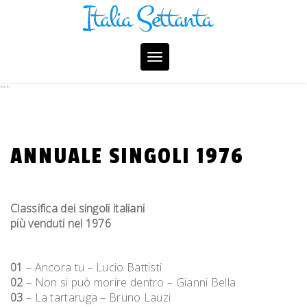
Skip
to
content
Toggle
navigation
```
ANNUALE SINGOLI 1976
Classifica dei singoli italiani
più venduti nel 1976
01
– Ancora tu – Lucio Battisti
02
– Non si può morire dentro – Gianni Bella
03
– La tartaruga – Bruno Lauzi