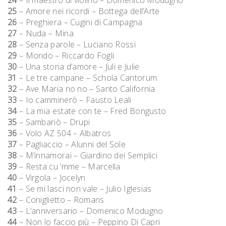
24
– Il maestro di violino – Domenico Modugno
25
– Amore nei ricordi – Bottega dell’Arte
26
– Preghiera – Cugini di Campagna
27
– Nuda – Mina
28
– Senza parole – Luciano Rossi
29
– Mondo – Riccardo Fogli
30
– Una storia d’amore – Juli e Julie
31
– Le tre campane – Schola Cantorum
32
– Ave Maria no no – Santo California
33
– Io camminerò – Fausto Leali
34
– La mia estate con te – Fred Bongusto
35
– Sambariò – Drupi
36
– Volo AZ 504 – Albatros
37
– Pagliaccio – Alunni del Sole
38
– M’innamorai – Giardino dei Semplici
39
– Resta cu ‘mme – Marcella
40
– Virgola – Jocelyn
41
– Se mi lasci non vale – Julio Iglesias
42
– Coniglietto – Romans
43
– L’anniversario – Domenico Modugno
44
– Non lo faccio più – Peppino Di Capri