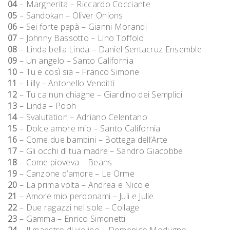
04
– Margherita – Riccardo Cocciante
05
– Sandokan – Oliver Onions
06
– Sei forte papà – Gianni Morandi
07
– Johnny Bassotto – Lino Toffolo
08
– Linda bella Linda – Daniel Sentacruz Ensemble
09
– Un angelo – Santo California
10
– Tu e così sia – Franco Simone
11
– Lilly – Antonello Venditti
12
– Tu ca nun chiagne – Giardino dei Semplici
13
– Linda – Pooh
14
– Svalutation – Adriano Celentano
15
– Dolce amore mio – Santo California
16
– Come due bambini – Bottega dell’Arte
17
– Gli occhi di tua madre – Sandro Giacobbe
18
– Come pioveva – Beans
19
– Canzone d’amore – Le Orme
20
– La prima volta – Andrea e Nicole
21
– Amore mio perdonami – Juli e Julie
22
– Due ragazzi nel sole – Collage
23
– Gamma – Enrico Simonetti