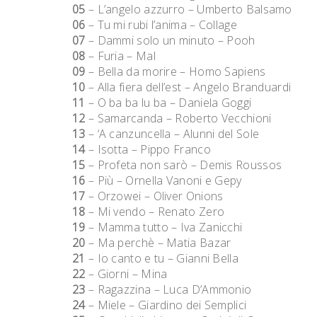
05
– L’angelo azzurro – Umberto Balsamo
06
– Tu mi rubi l’anima – Collage
07
– Dammi solo un minuto – Pooh
08
– Furia – Mal
09
– Bella da morire – Homo Sapiens
10
– Alla fiera dell’est – Angelo Branduardi
11
– O ba ba lu ba – Daniela Goggi
12
– Samarcanda – Roberto Vecchioni
13
– ‘A canzuncella – Alunni del Sole
14
– Isotta – Pippo Franco
15
– Profeta non sarò – Demis Roussos
16
– Più – Ornella Vanoni e Gepy
17
– Orzowei – Oliver Onions
18
– Mi vendo – Renato Zero
19
– Mamma tutto – Iva Zanicchi
20
– Ma perchè – Matia Bazar
21
– Io canto e tu – Gianni Bella
22
– Giorni – Mina
23
– Ragazzina – Luca D’Ammonio
24
– Miele – Giardino dei Semplici