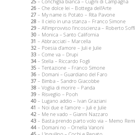
25
– Conchiglia bianca – Cugini di Campagna
26
– Che dolce lei – Bottega dell’Arte
27
– My name is Potato – Rita Pavone
28
– Il cielo in una stanza – Franco Simone
29
– All’improvviso l’incoscienza – Roberto Soffi
30
– Monica – Santo California
31
– Abbracciati – Marcella
32
– Poesia d’amore – Juli e Julie
33
– Come va – Drupi
34
– Stella – Riccardo Fogli
35
– Tentazione – Franco Simone
36
– Domani – Guardiano del Faro
37
– Bimba – Sandro Giacobbe
38
– Voglia di morire – Panda
39
– Risveglio – Pooh
40
– Lugano addio – Ivan Graziani
41
– Noi due e l’amore – Juli e Julie
42
– Me ne vado – Gianni Nazzaro
43
– Basta prendo parto volo via – Memo Remi
44
– Domani no – Ornella Vanoni
45
– L’inquilino – Cochi e Renato