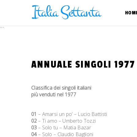
Skip
to
HOM
content
```
ANNUALE SINGOLI 1977
Classifica dei singoli italiani
più venduti nel 1977
01
– Amarsi un po’ – Lucio Battisti
02
– Ti amo – Umberto Tozzi
03
– Solo tu – Matia Bazar
04
– Solo – Claudio Baglioni