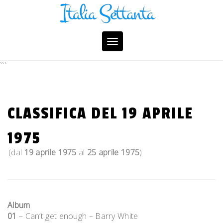
Skip
to
content
Toggle
navigation
```
CLASSIFICA DEL 19 APRILE
1975
(dal
19 aprile 1975
al
25 aprile 1975
)
Album
01
– Can’t get enough – Barry White