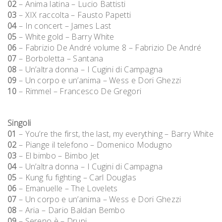
02
– Anima latina – Lucio Battisti
03
– XIX raccolta – Fausto Papetti
04
– In concert – James Last
05
– White gold – Barry White
06
– Fabrizio De André volume 8 – Fabrizio De André
07
– Borboletta – Santana
08
– Un’altra donna – I Cugini di Campagna
09
– Un corpo e un’anima – Wess e Dori Ghezzi
10
– Rimmel – Francesco De Gregori
Singoli
01
– You’re the first, the last, my everything – Barry White
02
– Piange il telefono – Domenico Modugno
03
– El bimbo – Bimbo Jet
04
– Un’altra donna – I Cugini di Campagna
05
– Kung fu fighting – Carl Douglas
06
– Emanuelle – The Lovelets
07
– Un corpo e un’anima – Wess e Dori Ghezzi
08
– Aria – Dario Baldan Bembo
09
– Sereno è – Drupi