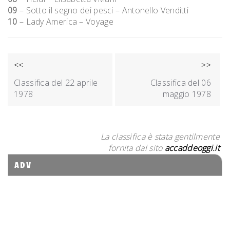
09
– Sotto il segno dei pesci – Antonello Venditti
10
– Lady America – Voyage
NAVIGAZIONE
<<
>>
ARTICOLI
Classifica del 22 aprile
Classifica del 06
1978
maggio 1978
La classifica è stata gentilmente
fornita dal sito
accaddeoggi.it
ADV