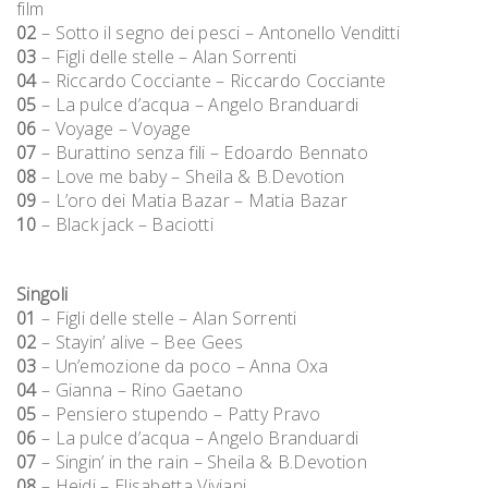
film
02
– Sotto il segno dei pesci – Antonello Venditti
03
– Figli delle stelle – Alan Sorrenti
04
– Riccardo Cocciante – Riccardo Cocciante
05
– La pulce d’acqua – Angelo Branduardi
06
– Voyage – Voyage
07
– Burattino senza fili – Edoardo Bennato
08
– Love me baby – Sheila & B.Devotion
09
– L’oro dei Matia Bazar – Matia Bazar
10
– Black jack – Baciotti
Singoli
01
– Figli delle stelle – Alan Sorrenti
02
– Stayin’ alive – Bee Gees
03
– Un’emozione da poco – Anna Oxa
04
– Gianna – Rino Gaetano
05
– Pensiero stupendo – Patty Pravo
06
– La pulce d’acqua – Angelo Branduardi
07
– Singin’ in the rain – Sheila & B.Devotion
08
– Heidi – Elisabetta Viviani