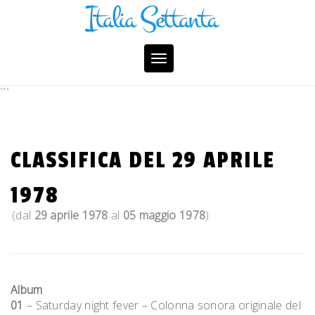
Skip
to
content
Toggle
navigation
```
CLASSIFICA DEL 29 APRILE
1978
(dal
29 aprile 1978
al
05 maggio 1978
)
Album
01
– Saturday night fever – Colonna sonora originale del