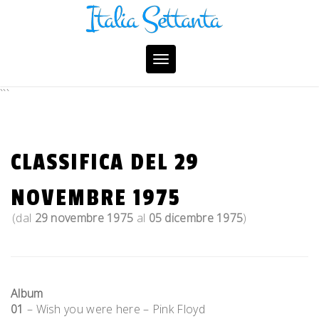
Skip
to
content
Toggle
navigation
```
CLASSIFICA DEL 29
NOVEMBRE 1975
(dal
29 novembre 1975
al
05 dicembre 1975
)
Album
01
– Wish you were here – Pink Floyd