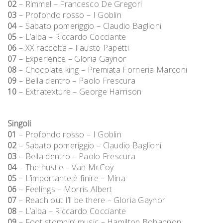
02
– Rimmel – Francesco De Gregori
03
– Profondo rosso – I Goblin
04
– Sabato pomeriggio – Claudio Baglioni
05
– L’alba – Riccardo Cocciante
06
– XX raccolta – Fausto Papetti
07
– Experience – Gloria Gaynor
08
– Chocolate king – Premiata Forneria Marconi
09
– Bella dentro – Paolo Frescura
10
– Extratexture – George Harrison
Singoli
01
– Profondo rosso – I Goblin
02
– Sabato pomeriggio – Claudio Baglioni
03
– Bella dentro – Paolo Frescura
04
– The hustle – Van McCoy
05
– L’importante è finire – Mina
06
– Feelings – Morris Albert
07
– Reach out I’ll be there – Gloria Gaynor
08
– L’alba – Riccardo Cocciante
09
– Foot stompin’ music – Hamilton Bohannon