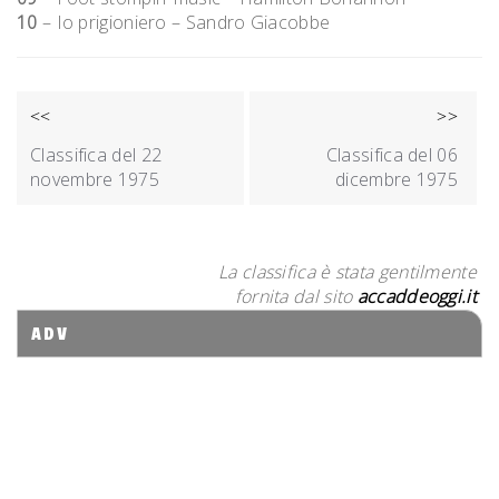
10
– Io prigioniero – Sandro Giacobbe
NAVIGAZIONE
<<
>>
ARTICOLI
Classifica del 22
Classifica del 06
novembre 1975
dicembre 1975
La classifica è stata gentilmente
fornita dal sito
accaddeoggi.it
ADV