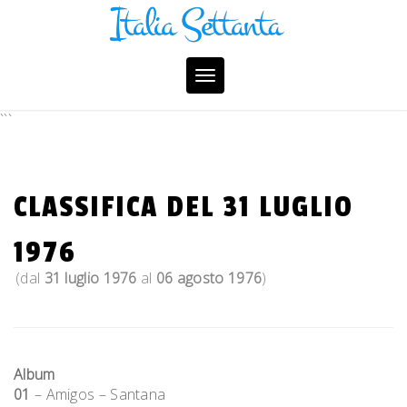
Skip
to
content
Toggle
navigation
```
CLASSIFICA DEL 31 LUGLIO
1976
(dal
31 luglio 1976
al
06 agosto 1976
)
Album
01
– Amigos – Santana