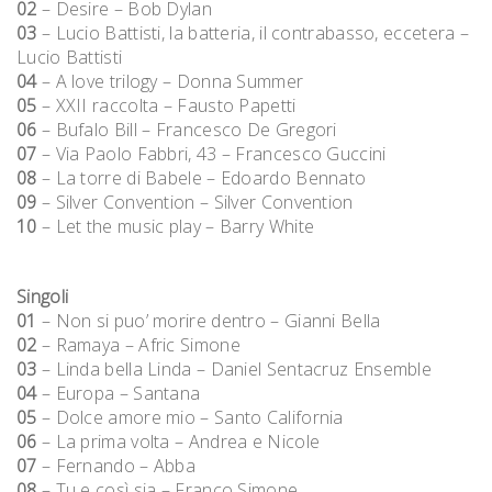
02
– Desire – Bob Dylan
03
– Lucio Battisti, la batteria, il contrabasso, eccetera –
Lucio Battisti
04
– A love trilogy – Donna Summer
05
– XXII raccolta – Fausto Papetti
06
– Bufalo Bill – Francesco De Gregori
07
– Via Paolo Fabbri, 43 – Francesco Guccini
08
– La torre di Babele – Edoardo Bennato
09
– Silver Convention – Silver Convention
10
– Let the music play – Barry White
Singoli
01
– Non si puo’ morire dentro – Gianni Bella
02
– Ramaya – Afric Simone
03
– Linda bella Linda – Daniel Sentacruz Ensemble
04
– Europa – Santana
05
– Dolce amore mio – Santo California
06
– La prima volta – Andrea e Nicole
07
– Fernando – Abba
08
– Tu e così sia – Franco Simone