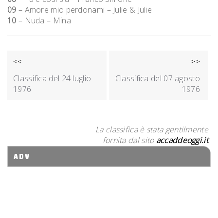
09
– Amore mio perdonami – Julie & Julie
10
– Nuda – Mina
NAVIGAZIONE
<<
>>
ARTICOLI
Classifica del 24 luglio
Classifica del 07 agosto
1976
1976
La classifica è stata gentilmente
fornita dal sito
accaddeoggi.it
ADV